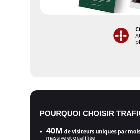
C
At
p
POURQUOI CHOISIR TRAFI
40M
de visiteurs uniques par mois
massive et qualifiée