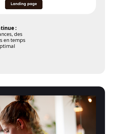
tinue :
ances, des
ts en temps
optimal