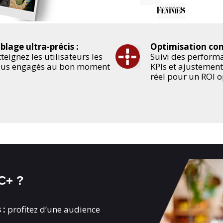
iblage ultra-précis :
Optimisation con
teignez les utilisateurs les
Suivi des perform
lus engagés au bon moment
KPIs et ajustemen
réel pour un ROI 
C+ ?
 :
profitez d’une audience