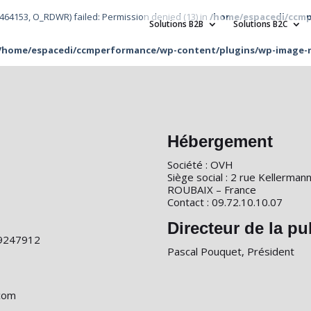
64153, O_RDWR) failed: Permission denied (13) in
/home/espacedi/ccm
Solutions B2B
Solutions B2C
/home/espacedi/ccmperformance/wp-content/plugins/wp-image-r
Hébergement
Société : OVH
Siège social : 2 rue Kellerma
ROUBAIX – France
Contact : 09.72.10.10.07
Directeur de la pu
509247912
Pascal Pouquet, Président
.com