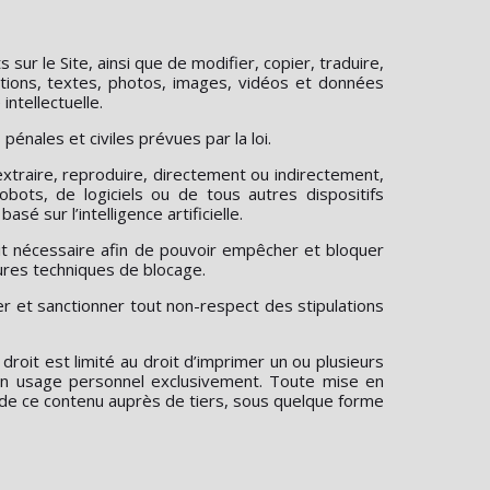
ur le Site, ainsi que de modifier, copier, traduire,
ations, textes, photos, images, vidéos et données
ntellectuelle.
énales et civiles prévues par la loi.
, extraire, reproduire, directement ou indirectement,
bots, de logiciels ou de tous autres dispositifs
é sur l’intelligence artificielle.
ait nécessaire afin de pouvoir empêcher et bloquer
ures techniques de blocage.
er et sanctionner tout non-respect des stipulations
e droit est limité au droit d’imprimer un ou plusieurs
 son usage personnel exclusivement. Toute mise en
n de ce contenu auprès de tiers, sous quelque forme