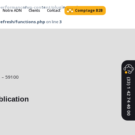
performance/wp-content/plugins/wp-image-
Notre ADN
Clients
Contact
Comptage B2B
efresh/functions.php
on line
3
nn – 59100
(33) 1 42 74 40 00
blication