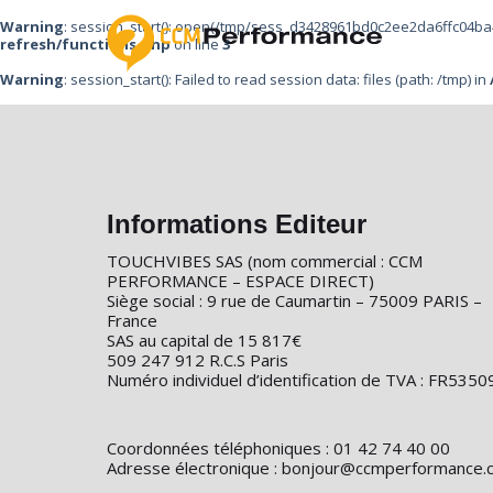
Warning
: session_start(): open(/tmp/sess_d3428961bd0c2ee2da6ffc04ba4
refresh/functions.php
on line
3
Warning
: session_start(): Failed to read session data: files (path: /tmp) in
Informations Editeur
TOUCHVIBES SAS (nom commercial : CCM
PERFORMANCE – ESPACE DIRECT)
Siège social : 9 rue de Caumartin – 75009 PARIS –
France
SAS au capital de 15 817€
509 247 912 R.C.S Paris
Numéro individuel d’identification de TVA : FR53
Coordonnées téléphoniques : 01 42 74 40 00
Adresse électronique : bonjour@ccmperformance