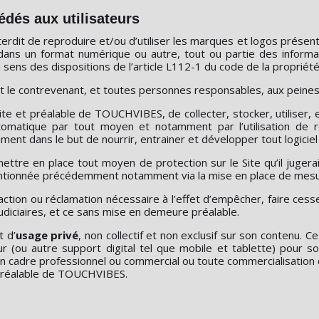
cédés aux utilisateurs
rdit de reproduire et/ou d’utiliser les marques et logos présents s
er dans un format numérique ou autre, tout ou partie des inform
sens des dispositions de l’article L112-1 du code de la propriété i
t le contrevenant, et toutes personnes responsables, aux peines p
écrite et préalable de TOUCHVIBES, de collecter, stocker, utiliser
omatique par tout moyen et notamment par l’utilisation de ro
 dans le but de nourrir, entrainer et développer tout logiciel bas
ttre en place tout moyen de protection sur le Site qu’il juger
 mentionnée précédemment notamment via la mise en place de mes
tion ou réclamation nécessaire à l’effet d’empêcher, faire cess
udiciaires, et ce sans mise en demeure préalable.
t d’
usage privé
, non collectif et non exclusif sur son contenu. C
ur (ou autre support digital tel que mobile et tablette) pour
 un cadre professionnel ou commercial ou toute commercialisatio
d préalable de TOUCHVIBES.