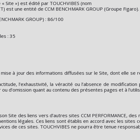
 « Site ») est édité par TOUCHVIBES (nom
) est une entité de CCM BENCHMARK GROUP (Groupe Figaro).
BENCHMARK GROUP) : 86/100
les : 35
mise à jour des informations diffusées sur le Site, dont elle se 
itude, l’exhaustivité, la véracité ou l’absence de modification
r ou d’omission quant au contenu des présentes pages et à l’utilis
ite des liens vers d’autres sites CCM PERFORMANCE, des rés
mentions légales. Ces liens sont établis en accord avec les si
rvices de ces sites. TOUCHVIBES ne pourra être tenue responsabl