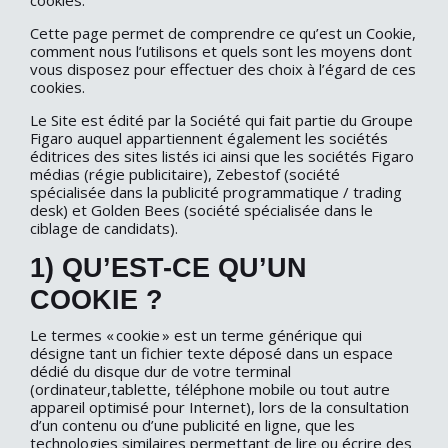
cookies.
Cette page permet de comprendre ce qu’est un Cookie,
comment nous l’utilisons et quels sont les moyens dont
vous disposez pour effectuer des choix à l’égard de ces
cookies.
Le Site est édité par la Société qui fait partie du Groupe
Figaro auquel appartiennent également les sociétés
éditrices des sites listés ici ainsi que les sociétés Figaro
médias (régie publicitaire), Zebestof (société
spécialisée dans la publicité programmatique / trading
desk) et Golden Bees (société spécialisée dans le
ciblage de candidats).
Le Site
et l’Application
est édité par 
1) QU’EST-CE QU’UN
qui fait partie du Groupe Figaro
auq
éditrices des sites
listés ici
ainsi
COOKIE ?
publicitaire),
CCM Performance (socié
Zebestof (société spécialisée dans l
Le termes « cookie » est un terme générique qui
Golden Bees (société spécialisée dan
désigne tant un fichier texte déposé dans un espace
dédié du disque dur de votre terminal
(ordinateur,tablette, téléphone mobile ou tout autre
appareil optimisé pour Internet), lors de la consultation
d’un contenu ou d’une publicité en ligne, que les
Le termes « cookie » est un terme génériq
technologies similaires permettant de lire ou écrire des