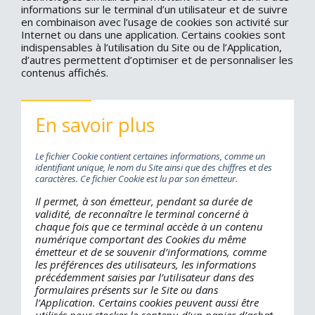
déposé dans un espace dédié du disque 
informations sur le terminal d’un utilisateur et de suivre
tablette, téléphone mobile ou tout a
en combinaison avec l’usage de cookies son activité sur
la consultation d’un contenu ou d’une pub
Internet ou dans une application. Certains cookies sont
indispensables à l’utilisation du Site ou de l’Application,
similaires
permettant de lire ou écrire 
d’autres permettent d’optimiser et de personnaliser les
utilisateur et de suivre en combina
contenus affichés.
Internet ou dans une application.
l’utilisation du Site ou de l’Application
personnaliser les contenus affichéce
En savoir plus
Le fichier Cookie contient certaines informations, comme un
identifiant unique, le nom du Site ainsi que des chiffres et des
caractères. Ce fichier Cookie est lu par son émetteur.
Il permet, à son émetteur, pendant sa durée de
validité, de reconnaître le terminal concerné à
chaque fois que ce terminal accède à un contenu
numérique comportant des Cookies du même
émetteur et de se souvenir d’informations, comme
les préférences des utilisateurs, les informations
précédemment saisies par l’utilisateur dans des
formulaires présents sur le Site ou dans
l’Application. Certains cookies peuvent aussi être